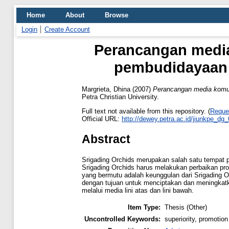
Home
About
Browse
Login
Create Account
Perancangan media
pembudidayaan 
Margrieta, Dhina
(2007)
Perancangan media komun
Petra Christian University.
Full text not available from this repository. (
Reque
Official URL:
http://dewey.petra.ac.id/jiunkpe_dg
Abstract
Srigading Orchids merupakan salah satu tempat 
Srigading Orchids harus melakukan perbaikan prom
yang bermutu adalah keunggulan dari Srigading 
dengan tujuan untuk menciptakan dan meningkatk
melalui media lini atas dan lini bawah.
Item Type:
Thesis (Other)
Uncontrolled Keywords:
superiority, promotion