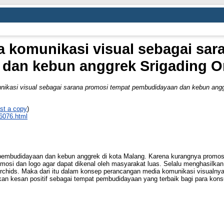
 komunikasi visual sebagai sar
dan kebun anggrek Srigading Or
ikasi visual sebagai sarana promosi tempat pembudidayaan dan kebun anggr
st a copy
)
_6076.html
pembudidayaan dan kebun anggrek di kota Malang. Karena kurangnya promos
osi dan logo agar dapat dikenal oleh masyarakat luas. Selalu menghasilkan b
Orchids. Maka dari itu dalam konsep perancangan media komunikasi visualny
an kesan positif sebagai tempat pembudidayaan yang terbaik bagi para ko