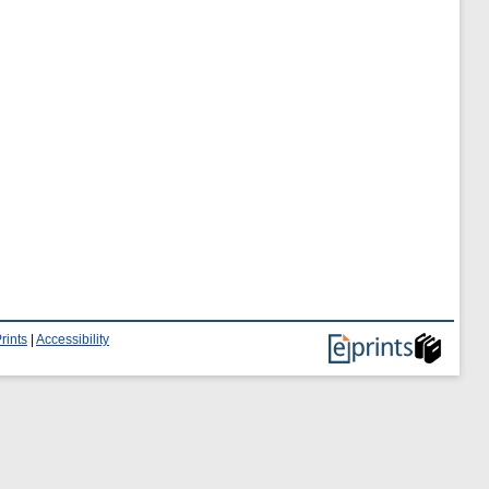
rints
|
Accessibility