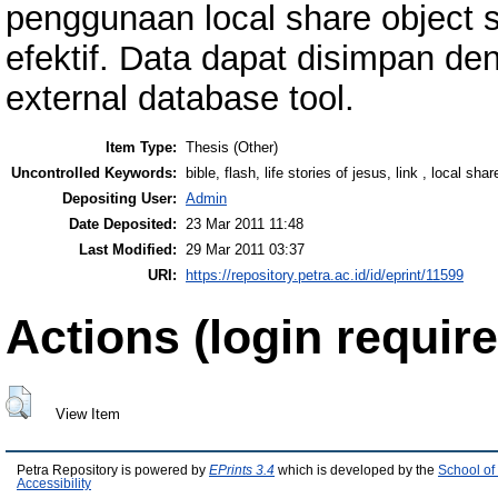
penggunaan local share object
efektif. Data dapat disimpan d
external database tool.
Item Type:
Thesis (Other)
Uncontrolled Keywords:
bible, flash, life stories of jesus, link , local sha
Depositing User:
Admin
Date Deposited:
23 Mar 2011 11:48
Last Modified:
29 Mar 2011 03:37
URI:
https://repository.petra.ac.id/id/eprint/11599
Actions (login require
View Item
Petra Repository is powered by
EPrints 3.4
which is developed by the
School of
Accessibility