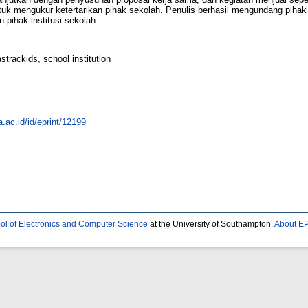
tuk mengukur ketertarikan pihak sekolah. Penulis berhasil mengundang pihak
 pihak institusi sekolah.
astrackids, school institution
a.ac.id/id/eprint/12199
ol of Electronics and Computer Science
at the University of Southampton.
About EP