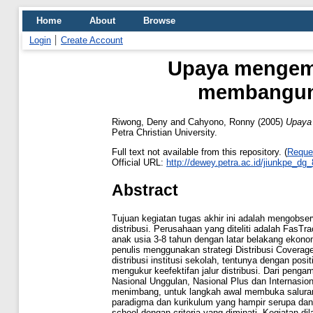
Home
About
Browse
Login
Create Account
Upaya mengemb
membangun j
Riwong, Deny
and
Cahyono, Ronny
(2005)
Upaya 
Petra Christian University.
Full text not available from this repository. (
Reque
Official URL:
http://dewey.petra.ac.id/jiunkpe_dg
Abstract
Tujuan kegiatan tugas akhir ini adalah mengobs
distribusi. Perusahaan yang diteliti adalah Fas
anak usia 3-8 tahun dengan latar belakang ekon
penulis menggunakan strategi Distribusi Coverag
distribusi institusi sekolah, tentunya dengan posi
mengukur keefektifan jalur distribusi. Dari penga
Nasional Unggulan, Nasional Plus dan Internasiona
menimbang, untuk langkah awal membuka saluran 
paradigma dan kurikulum yang hampir serupa dan 
school dengan criteria yang diminati. Kegiatan d