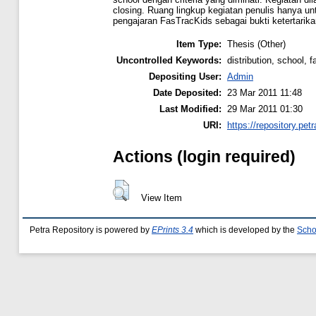
closing. Ruang lingkup kegiatan penulis hanya un
pengajaran FasTracKids sebagai bukti ketertarikan
Item Type:
Thesis (Other)
Uncontrolled Keywords:
distribution, school, f
Depositing User:
Admin
Date Deposited:
23 Mar 2011 11:48
Last Modified:
29 Mar 2011 01:30
URI:
https://repository.petr
Actions (login required)
View Item
Petra Repository is powered by
EPrints 3.4
which is developed by the
Scho