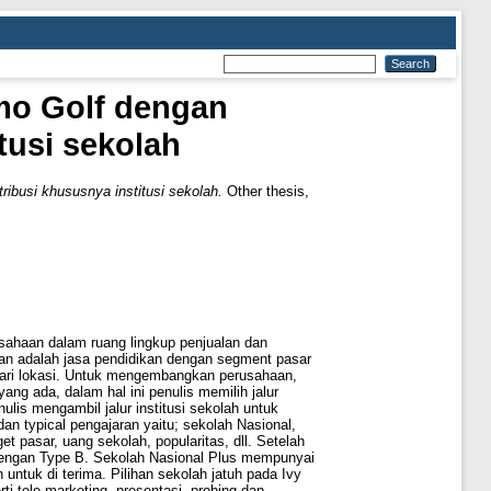
mo Golf dengan
tusi sekolah
busi khususnya institusi sekolah.
Other thesis,
sahaan dalam ruang lingkup penjualan dan
kan adalah jasa pendidikan dengan segment pasar
 dari lokasi. Untuk mengembangkan perusahaan,
g ada, dalam hal ini penulis memilih jalur
nulis mengambil jalur institusi sekolah untuk
dan typical pengajaran yaitu; sekolah Nasional,
t pasar, uang sekolah, popularitas, dll. Setelah
 dengan Type B. Sekolah Nasional Plus mempunyai
ntuk di terima. Pilihan sekolah jatuh pada Ivy
i tele-marketing, presentasi, probing dan