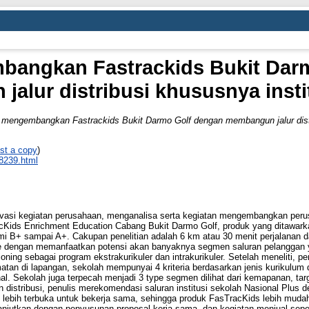
angkan Fastrackids Bukit Dar
alur distribusi khususnya insti
mengembangkan Fastrackids Bukit Darmo Golf dengan membangun jalur distri
st a copy
)
_8239.html
ervasi kegiatan perusahaan, menganalisa serta kegiatan mengembangkan peru
TracKids Enrichment Education Cabang Bukit Darmo Golf, produk yang ditawar
omi B+ sampai A+. Cakupan penelitian adalah 6 km atau 30 menit perjalanan
e dengan memanfaatkan potensi akan banyaknya segmen saluran pelanggan yan
tioning sebagai program ekstrakurikuler dan intrakurikuler. Setelah meneliti, pe
matan di lapangan, sekolah mempunyai 4 kriteria berdasarkan jenis kurikulum 
l. Sekolah juga terpecah menjadi 3 type segmen dilihat dari kemapanan, targe
distribusi, penulis merekomendasi saluran institusi sekolah Nasional Plus
lebih terbuka untuk bekerja sama, sehingga produk FasTracKids lebih mudah u
ilanjutkan dengan penyusunan proposal kerja sama, dan kegiatan menjual sepert