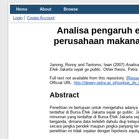
Home
About
Browse
Login
Create Account
Analisa pengaruh e
perusahaan makanan
Janong, Ronny
and
Tantomo, Iwan
(2007)
Analisa
Efek Jakarta sejak go public.
Other thesis, Petra 
Full text not available from this repository. (
Reque
Official URL:
http://dewey.petra.ac.id/jiunkpe_dg
Abstract
Penelitian ini bertujuan untuk mengetahui adany
terdaftar di Bursa Efek Jakarta sejak go public.
minuman yang terdaftar di Bursa Efek Jakarta se
berganda, dimana data terlebih dahulu diuji kela
secara jangka pendek maupun jangka panjang terh
penelitian ini tidak sejalan dengan hipotesis equit