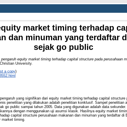
quity market timing terhadap cap
 dan minuman yang terdaftar di
sejak go public
 pengaruh equity market timing terhadap capital structure pada perusahaan 
Christian University.
st a copy
)
_8552.html
a pengaruh yang signifikan dari equity market timing terhadap capital struc
 Jenis penelitian yang dilakukan adalah penelitian konklusif. Sampel penelit
jak go public sampai tahun 2005. Data yang digunakan adalah data sekunder. 
yakannya dengan menggunakan uji asumsi klasik. Hasilnya equity market timing
adap capital structure perusahaan makanan dan minuman yang terdaftar di Bu
y market timing.