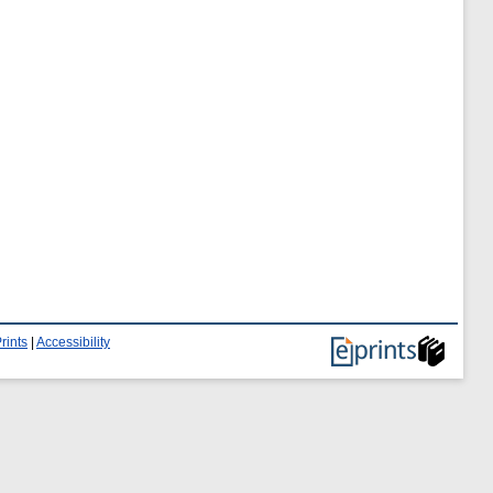
rints
|
Accessibility