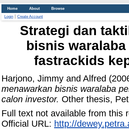
Home
About
Browse
Login
Create Account
Strategi dan tak
bisnis waralaba
fastrackids ke
Harjono, Jimmy
and
Alfred
(200
menawarkan bisnis waralaba pen
calon investor.
Other thesis, Petr
Full text not available from this r
Official URL:
http://dewey.petra