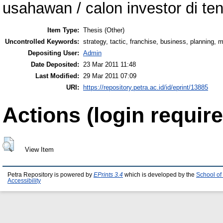
usahawan / calon investor di te
Item Type:
Thesis (Other)
Uncontrolled Keywords:
strategy, tactic, franchise, business, planning
Depositing User:
Admin
Date Deposited:
23 Mar 2011 11:48
Last Modified:
29 Mar 2011 07:09
URI:
https://repository.petra.ac.id/id/eprint/13885
Actions (login require
View Item
Petra Repository is powered by
EPrints 3.4
which is developed by the
School of
Accessibility