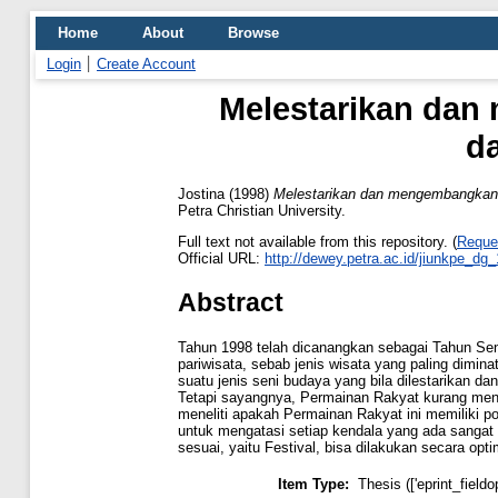
Home
About
Browse
Login
Create Account
Melestarikan dan
da
Jostina
(1998)
Melestarikan dan mengembangkan p
Petra Christian University.
Full text not available from this repository. (
Reque
Official URL:
http://dewey.petra.ac.id/jiunkpe_dg
Abstract
Tahun 1998 telah dicanangkan sebagai Tahun Sen
pariwisata, sebab jenis wisata yang paling dimi
suatu jenis seni budaya yang bila dilestarikan d
Tetapi sayangnya, Permainan Rakyat kurang menda
meneliti apakah Permainan Rakyat ini memiliki p
untuk mengatasi setiap kendala yang ada sangat 
sesuai, yaitu Festival, bisa dilakukan secara opti
Item Type:
Thesis (['eprint_field