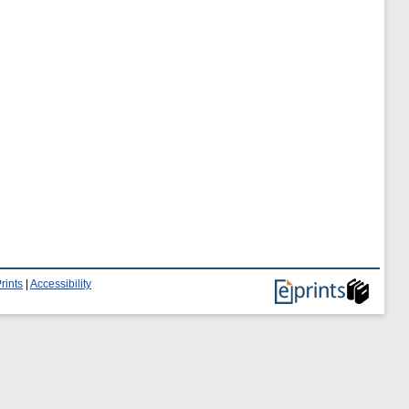
rints
|
Accessibility