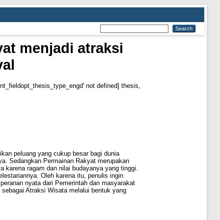
t menjadi atraksi
val
int_fieldopt_thesis_type_engd' not defined] thesis,
kan peluang yang cukup besar bagi dunia
Budaya. Sedangkan Permainan Rakyat merupakan
ya karena ragam dan nilai budayanya yang tinggi.
stariannya. Oleh karena itu, penulis ingin
u peranan nyata dari Pemerintah dan masyarakat
 sebagai Atraksi Wisata melalui bentuk yang