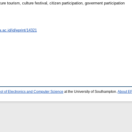
ture tourism, culture festival, citizen participation, goverment participation
a.ac.id/id/eprint/14321
ol of Electronics and Computer Science
at the University of Southampton.
About EP