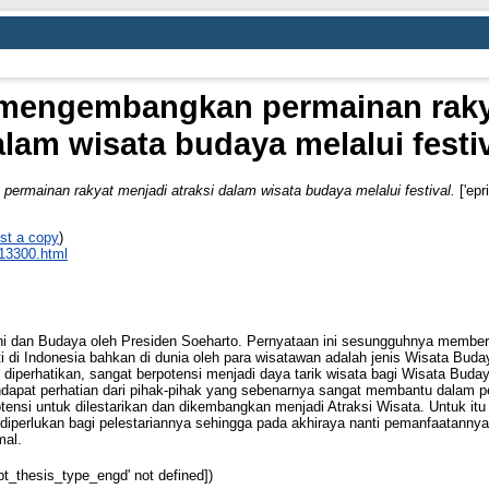
 mengembangkan permainan rakya
lam wisata budaya melalui festi
ermainan rakyat menjadi atraksi dalam wisata budaya melalui festival.
['epr
st a copy
)
_13300.html
i dan Budaya oleh Presiden Soeharto. Pernyataan ini sesungguhnya memberi
nati di Indonesia bahkan di dunia oleh para wisatawan adalah jenis Wisata 
an diperhatikan, sangat berpotensi menjadi daya tarik wisata bagi Wisata Buda
pat perhatian dari pihak-pihak yang sebenarnya sangat membantu dalam pele
otensi untuk dilestarikan dan dikembangkan menjadi Atraksi Wisata. Untuk it
diperlukan bagi pelestariannya sehingga pada akhiraya nanti pemanfaatannya
mal.
opt_thesis_type_engd' not defined])