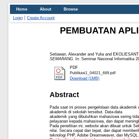
Home
About
Browse
Login
Create Account
PEMBUATAN APLI
Setiawan, Alexander
and
Yulia
and
EKOLIESANT
SEMARANG.
In: Seminar Nasional Informatika 2
PDF
Publikasi1_04021_689.pdf
Download (1MB)
Abstract
Pada saat ini proses pengelolaan data akademik 
akademik di sekolah tersebut. Data-data
akademik yang dibutuhkan mahasiswa sering tida
pelayanan kepada mahasiswa, dan dapat meningka
Pada penelitian ini, website akan dibuat untuk S
nilai. Secara cepat dan tepat, dan dapat member
teknologi PHP, Adobe Dreamweaver, dan MySQL.