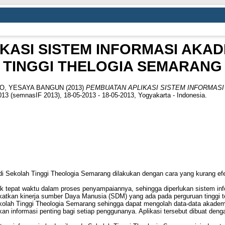
KASI SISTEM INFORMASI AKAD
TINGGI THELOGIA SEMARANG
O, YESAYA BANGUN
(2013)
PEMBUATAN APLIKASI SISTEM INFORMASI
013 (semnasIF 2013), 18-05-2013 - 18-05-2013, Yogyakarta - Indonesia.
di Sekolah Tinggi Theologia Semarang dilakukan dengan cara yang kurang ef
k tepat waktu dalam proses penyampaiannya, sehingga diperlukan sistem in
tkan kinerja sumber Daya Manusia (SDM) yang ada pada perguruan tinggi t
ekolah Tinggi Theologia Semarang sehingga dapat mengolah data-data akademik 
ikan informasi penting bagi setiap penggunanya. Aplikasi tersebut dibuat de