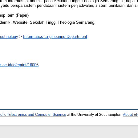
istem informasi akademik pada Sekolah Tinggi Theologia Semarang ini, dapat
aitu berupa sistem pendataan, sistem penjadwalan, sistem penilaian, dan si
op Item (Paper)
demik, Website, Sekolah Tinggi Theologia Semarang.
 Technology
>
Informatics Engineering Department
a.ac.id/id/eprint/16006
ol of Electronics and Computer Science
at the University of Southampton.
About EP