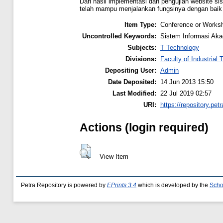
Dari hasil implementasi dan pengujian website s
telah mampu menjalankan fungsinya dengan baik y
Item Type:
Conference or Worksh
Uncontrolled Keywords:
Sistem Informasi Aka
Subjects:
T Technology
Divisions:
Faculty of Industrial
Depositing User:
Admin
Date Deposited:
14 Jun 2013 15:50
Last Modified:
22 Jul 2019 02:57
URI:
https://repository.petr
Actions (login required)
View Item
Petra Repository is powered by
EPrints 3.4
which is developed by the
Scho