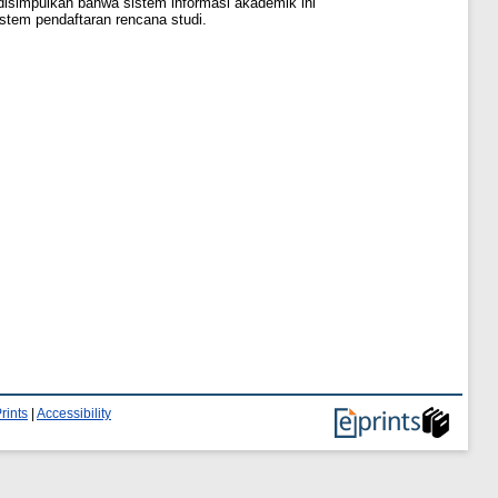
 disimpulkan bahwa sistem informasi akademik ini
stem pendaftaran rencana studi.
rints
|
Accessibility