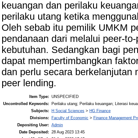
keuangan dan perilaku keuangan
perilaku utang ketika menggunak
Oleh sebab itu pemilik UMKM pe
pendanaan dari melalui peer-to-
kebutuhan. Sedangkan bagi peng
dapat mempertimbangkan faktor
dan perlu secara berkelanjutan 
peer lending.
Item Type:
UNSPECIFIED
Uncontrolled Keywords:
Perilaku utang; Perilaku keuangan; Literasi ke
Subjects:
H Social Sciences
>
HG Finance
Divisions:
Faculty of Economic
>
Finance Management Pr
Depositing User:
Admin
Date Deposited:
28 Aug 2023 13:45