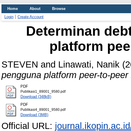
Home
About
Browse
Login
Create Account
Determinan deb
platform pee
STEVEN
and
Linawati, Nanik
(2
pengguna platform peer-to-peer 
PDF
Publikasi1_89001_9580.pdf
Download (348kB)
PDF
Publikasi4_89001_9580.pdf
Download (3MB)
Official URL:
journal.ikopin.ac.id