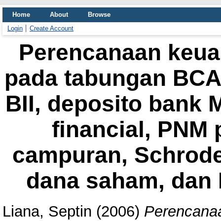
Home
About
Browse
Login
Create Account
Perencanaan keua
pada tabungan BCA,
BII, deposito bank M
financial, PNM 
campuran, Schroder
dana saham, dan F
Liana, Septin
(2006)
Perencanaa