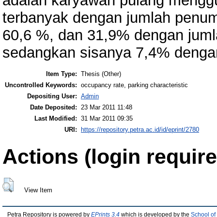
adalah karyawan pulang menggu
terbanyak dengan jumlah penum
60,6 %, dan 31,9% dengan jum
sedangkan sisanya 7,4% denga
Item Type:
Thesis (Other)
Uncontrolled Keywords:
occupancy rate, parking characteristic
Depositing User:
Admin
Date Deposited:
23 Mar 2011 11:48
Last Modified:
31 Mar 2011 09:35
URI:
https://repository.petra.ac.id/id/eprint/2780
Actions (login require
View Item
Petra Repository is powered by
EPrints 3.4
which is developed by the
School of