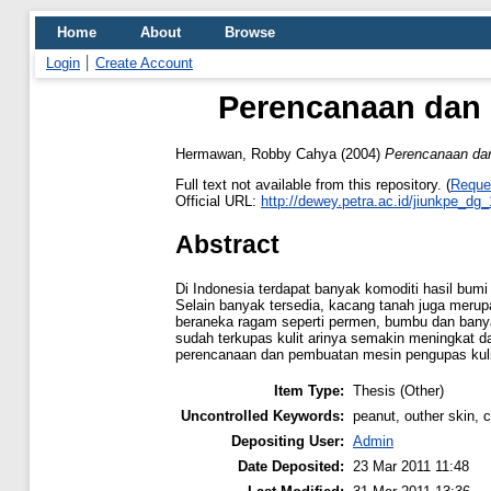
Home
About
Browse
Login
Create Account
Perencanaan dan 
Hermawan, Robby Cahya
(2004)
Perencanaan dan
Full text not available from this repository. (
Reque
Official URL:
http://dewey.petra.ac.id/jiunkpe_dg
Abstract
Di Indonesia terdapat banyak komoditi hasil bum
Selain banyak tersedia, kacang tanah juga merup
beraneka ragam seperti permen, bumbu dan bany
sudah terkupas kulit arinya semakin meningkat da
perencanaan dan pembuatan mesin pengupas kulit
Item Type:
Thesis (Other)
Uncontrolled Keywords:
peanut, outher skin, 
Depositing User:
Admin
Date Deposited:
23 Mar 2011 11:48