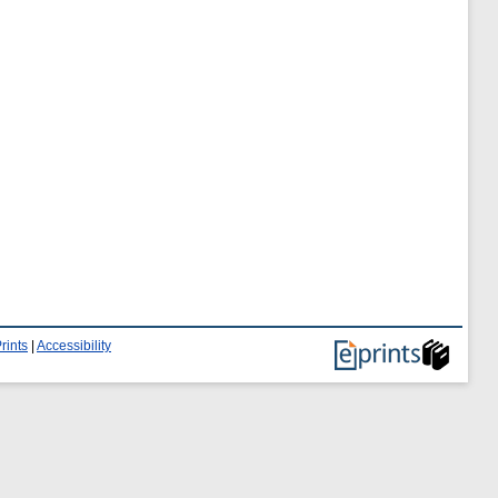
rints
|
Accessibility