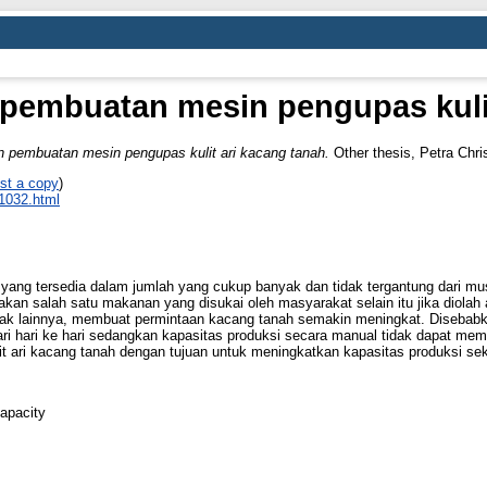
pembuatan mesin pengupas kulit
 pembuatan mesin pengupas kulit ari kacang tanah.
Other thesis, Petra Chris
st a copy
)
_1032.html
i yang tersedia dalam jumlah yang cukup banyak dan tidak tergantung dari m
akan salah satu makanan yang disukai oleh masyarakat selain itu jika diol
ak lainnya, membuat permintaan kacang tanah semakin meningkat. Disebabk
ri hari ke hari sedangkan kapasitas produksi secara manual tidak dapat meme
 ari kacang tanah dengan tujuan untuk meningkatkan kapasitas produksi s
capacity