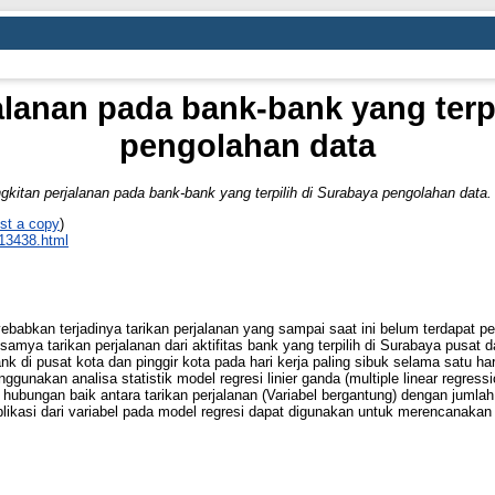
alanan pada bank-bank yang terpi
pengolahan data
gkitan perjalanan pada bank-bank yang terpilih di Surabaya pengolahan data.
st a copy
)
_13438.html
abkan terjadinya tarikan perjalanan yang sampai saat ini belum terdapat pe
samya tarikan perjalanan dari aktifitas bank yang terpilih di Surabaya pusat
k di pusat kota dan pinggir kota pada hari kerja paling sibuk selama satu h
gunakan analisa statistik model regresi linier ganda (multiple linear regress
ubungan baik antara tarikan perjalanan (Variabel bergantung) dengan jumlah 
Aplikasi dari variabel pada model regresi dapat digunakan untuk merencanakan