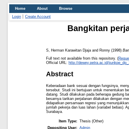
Home
About
Browse
Login
Create Account
Bangkitan perj
S, Herman Karawitan Djaja
and
Ronny
(1998)
Ban
Full text not available from this repository. (
Reque
Official URL:
http://dewey.petra.ac.id/jiunkpe_dg
Abstract
Keberadaan bank sesuai dengan fungsinya, menyeb
tersebut. Studi ini bertujuan untuk menentukan be
datang. Studi dilakukan pada beherapa gedung ban
besarnya tarikan perjalanan dilakukan dengan meng
didapatkan persamaan regresi yang menunjukkan h
jumlah pekerja dan luas lahan (variabel bebas). 
Surabaya.
Item Type:
Thesis (Other)
Depositing User:
Admin