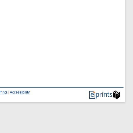
rints
|
Accessibility