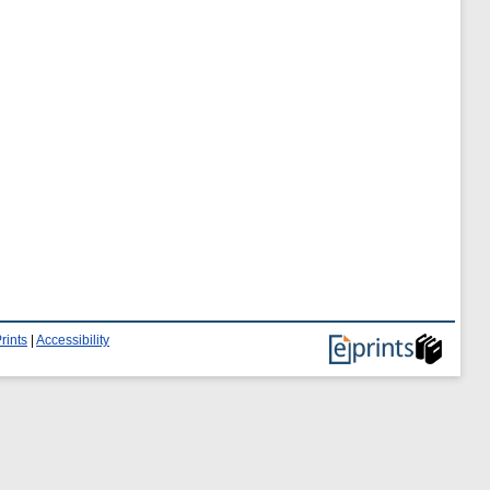
rints
|
Accessibility