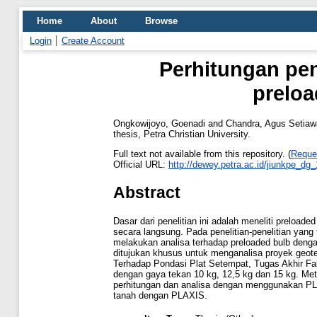
Home
About
Browse
Login
Create Account
Perhitungan pe
prelo
Ongkowijoyo, Goenadi
and
Chandra, Agus Setia
thesis, Petra Christian University.
Full text not available from this repository. (
Reque
Official URL:
http://dewey.petra.ac.id/jiunkpe_dg
Abstract
Dasar dari penelitian ini adalah meneliti preload
secara langsung. Pada penelitian-penelitian yang
melakukan analisa terhadap preloaded bulb den
ditujukan khusus untuk menganalisa proyek geote
Terhadap Pondasi Plat Setempat, Tugas Akhir Fak
dengan gaya tekan 10 kg, 12,5 kg dan 15 kg. Meto
perhitungan dan analisa dengan menggunakan PLAX
tanah dengan PLAXIS.