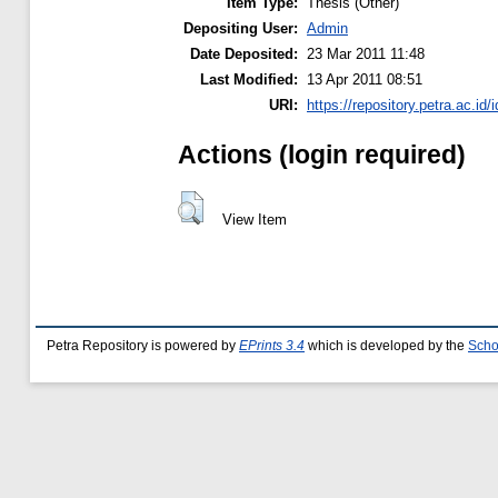
Item Type:
Thesis (Other)
Depositing User:
Admin
Date Deposited:
23 Mar 2011 11:48
Last Modified:
13 Apr 2011 08:51
URI:
https://repository.petra.ac.id/
Actions (login required)
View Item
Petra Repository is powered by
EPrints 3.4
which is developed by the
Scho