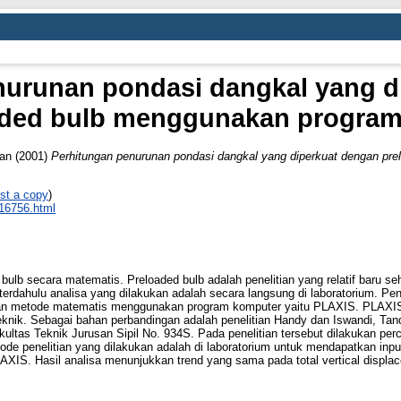
nurunan pondasi dangkal yang d
aded bulb menggunakan program 
wan
(2001)
Perhitungan penurunan pondasi dangkal yang diperkuat dengan pre
st a copy
)
_16756.html
ed bulb secara matematis. Preloaded bulb adalah penelitian yang relatif baru 
 terdahulu analisa yang dilakukan adalah secara langsung di laboratorium. P
gan metode matematis menggunakan program komputer yaitu PLAXIS. PLAXIS 
knik. Sebagai bahan perbandingan adalah penelitian Handy dan Iswandi, Tan
ultas Teknik Jurusan Sipil No. 934S. Pada penelitian tersebut dilakukan pe
de penelitian yang dilakukan adalah di laboratorium untuk mendapatkan input
IS. Hasil analisa menunjukkan trend yang sama pada total vertical displace