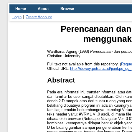
Home
About
Browse
Login
Create Account
Perencanaan dan
menggunakan
Wardhana, Agung
(1998)
Perencanaan dan pembua
Christian University.
Full text not available from this repository. (
Reque
Official URL:
http://dewey.petra.ac.id/jiunkpe_dg
Abstract
Pada era informasi ini, transfer informasi atau da
dan familiar ke user sangat dibutuhkan. Oleh ka
denah 2-D tampak atas dari suatu ruang yang nant
belakang dibuatnya program ini adalah kurangnya 
familiar, semakin berkembangnya teknologi Virtu
teks header yaitu: #VRML VI.0 ascii, di mana file
dibaca oleh browser (Netscape Navigator Ver. 3.01
kombinasi keempatnya didapat bentuk objek yang 
D ke bidang gambar sampai pengeneratean ke file
papan pengumuman, tangga dan komputer. Dimana