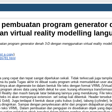
 pembuatan program generator 
 virtual reality modelling lan
tan program generator denah 3-D dengan menggunakan virtual reality model
st a copy
)
_16781.html
ta yang cepat dan tepat sangat diperlukan sekali. Tidak terkecuali juga tampi
rena itu pada Tugas akhir ini dibuat suatu program untuk memudahkan user 
inya akan digenerate ke dalam bentuk file teks dengan format VRML (Virtual
program akses data yang lebih dekat ke user, kurang efisiennya transformasi
al Reality dan masih banyak latar belakang lainnya yang mendukung. File te
 teks ini akan mempunyai extension .wrl setiap kali dibentuk. Header tersebut 
 Gold). Juga terdapat 4 bentuk dasar yaitu kubus (cube), tabung (cylinder), 
diinginkan. Sampai dengan penyelesaian akhir dari program didapatkan progr
 teks VRML. Dalam pembuatan dan pengujian ini disediakan objek yang dapat l
 setiap peletakan objek tersebut dalam bidang gambar akan memunculkan 