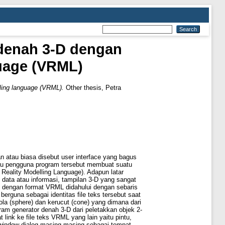
denah 3-D dengan
guage (VRML)
ling language (VRML).
Other thesis, Petra
lan atau biasa disebut user interface yang bagus
atau pengguna program tersebut membuat suatu
 Reality Modelling Language). Adapun latar
 data atau informasi, tampilan 3-D yang sangat
ks dengan format VRML didahului dengan sebaris
berguna sebagai identitas file teks tersebut saat
bola (sphere) dan kerucut (cone) yang dimana dari
am generator denah 3-D dari peletakkan objek 2-
ink ke file teks VRML yang lain yaitu pintu,
window dialog masing-masing sebagai tempat