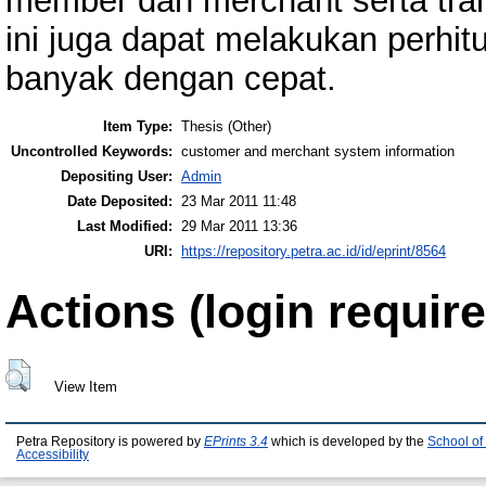
member dan merchant serta trans
ini juga dapat melakukan perhi
banyak dengan cepat.
Item Type:
Thesis (Other)
Uncontrolled Keywords:
customer and merchant system information
Depositing User:
Admin
Date Deposited:
23 Mar 2011 11:48
Last Modified:
29 Mar 2011 13:36
URI:
https://repository.petra.ac.id/id/eprint/8564
Actions (login require
View Item
Petra Repository is powered by
EPrints 3.4
which is developed by the
School of
Accessibility