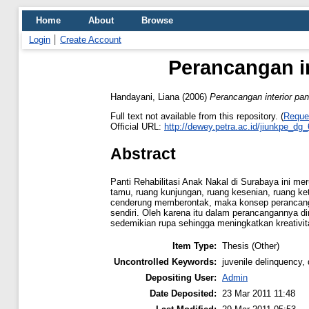
Home
About
Browse
Login
Create Account
Perancangan in
Handayani, Liana
(2006)
Perancangan interior pant
Full text not available from this repository. (
Reque
Official URL:
http://dewey.petra.ac.id/jiunkpe_dg
Abstract
Panti Rehabilitasi Anak Nakal di Surabaya ini me
tamu, ruang kunjungan, ruang kesenian, ruang ket
cenderung memberontak, maka konsep perancanga
sendiri. Oleh karena itu dalam perancangannya d
sedemikian rupa sehingga meningkatkan kreativit
Item Type:
Thesis (Other)
Uncontrolled Keywords:
juvenile delinquency, 
Depositing User:
Admin
Date Deposited:
23 Mar 2011 11:48