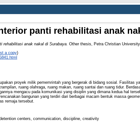
terior panti rehabilitasi anak na
i rehabilitasi anak nakal di Surabaya.
Other thesis, Petra Christian University
st a copy
)
_6841.html
rupakan proyek milik pememrintah yang bergerak di bidang sosial. Fasilitas y
rampilan, ruang olahraga, ruang makan, ruang santai dan ruang tidur. Berdas
nnya mengacu pada komunikasi yang disiplin yang dimana kedua hal tersebu
irencanakan bangunan yang terdiri dari berbagai macam bentuk massa geomet
as remaja tersebut.
detention centers, communication, discipline, creativity