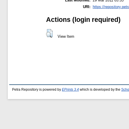
Last Modified:
29 Mar 2011 05:53
URI:
https://repository.petr
Actions (login required)
View Item
Petra Repository is powered by
EPrints 3.4
which is developed by the
Scho