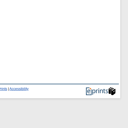
rints
|
Accessibility