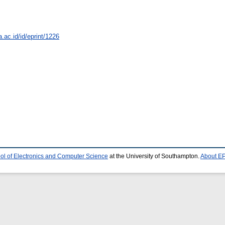
a.ac.id/id/eprint/1226
ol of Electronics and Computer Science
at the University of Southampton.
About EP