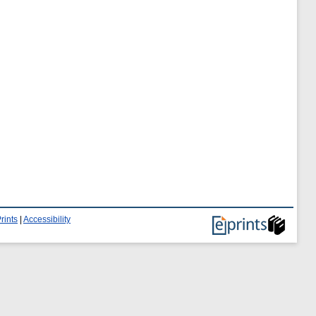
rints
|
Accessibility