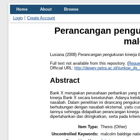
Home
About
Browse
Login
Create Account
Perancangan penguk
mal
Lusiana
(2008)
Perancangan pengukuran kinerja ba
Full text not available from this repository. (
Reque
Official URL:
http://dewey.petra.ac.id/jiunkpe_dg
Abstract
Bank X merupakan perusahaan perbankan yang mul
kinerja Bank X secara keseluruhan. Adanya keti
nasabah. Dalam penelitian ini dirancang penguk
berhubungan dengan nasabah eksternal, yaitu cus
lainnya sehingga didapatkan perancangan kinerja
dipertahankan dan ditingkatkan, serta pada kriter
Item Type:
Thesis (Other)
Uncontrolled Keywords:
malcolm baldrige nat