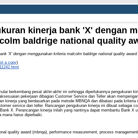
uran kinerja bank 'X' dengan m
colm baldrige national quality a
nk 'X' dengan menggunakan kriteria malcolm baldrige national quality award.
st a copy
)
_11242.html
ai berkembang pesat akhir-akhir ini sehingga diperlukannya pengukuran kin
daksesuaian pekerjaan dibagian Customer Service dan Teller akan mempengar
uran kinerja yang berdasarkan pada metode MBNQA dan dibatasi pada kriteri
tomer service dan teller. Rancangan pengukuran kinerja ini dibuat sebagai
 Bank X. Perancangan kinerja inilah yang nantinya dapat membantu Bank X u
ia mana harus diperbaiki.
ional quality award (mbnqa), performance measurement, process management