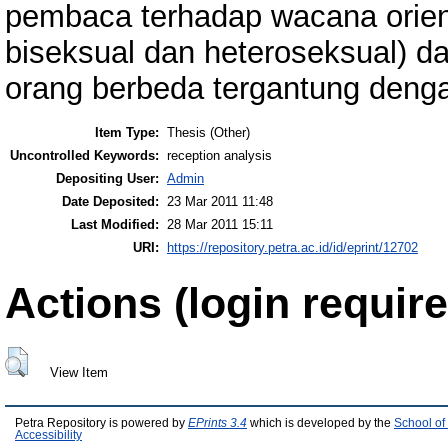
pembaca terhadap wacana orien
biseksual dan heteroseksual) dal
orang berbeda tergantung denga
Item Type:
Thesis (Other)
Uncontrolled Keywords:
reception analysis
Depositing User:
Admin
Date Deposited:
23 Mar 2011 11:48
Last Modified:
28 Mar 2011 15:11
URI:
https://repository.petra.ac.id/id/eprint/12702
Actions (login require
View Item
Petra Repository is powered by
EPrints 3.4
which is developed by the
School of
Accessibility