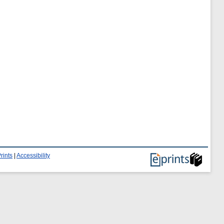
rints
|
Accessibility