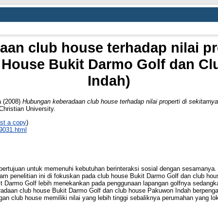
n club house terhadap nilai pro
b House Bukit Darmo Golf dan 
Indah)
a
(2008)
Hubungan keberadaan club house terhadap nilai properti di sekitarny
hristian University.
st a copy
)
_9031.html
bertujuan untuk memenuhi kebutuhan berinteraksi sosial dengan sesamanya.
lam penelitian ini di fokuskan pada club house Bukit Darmo Golf dan club h
it Darmo Golf lebih menekankan pada penggunaan lapangan golfnya sedangk
aan club house Bukit Darmo Golf dan club house Pakuwon Indah berpengaruh
n club house memiliki nilai yang lebih tinggi sebaliknya perumahan yang lok