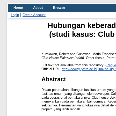
Home
About
Browse
Login
Create Account
Hubungan keberadaa
(studi kasus: Clu
Kurniawan, Robert
and
Gunawan, Maria Francisc
Club House Pakuwon Indah).
Other thesis, Petra C
Full text not available from this repository. (
Reque
Official URL:
http://dewey.petra.ac.id/jiunkpe_dg
Abstract
Dalam perumahan dibangun fasilitas umum yang 
fasilitas umum yang dibangun oleh developer. Da
pada operasional pemakaiannya. Club house Buk
menekankan pada pemakaian ballroomnya. Keberad
sekitarnya. Perumahan yang lokasinya dekat denga
properti yang lebih rendah.