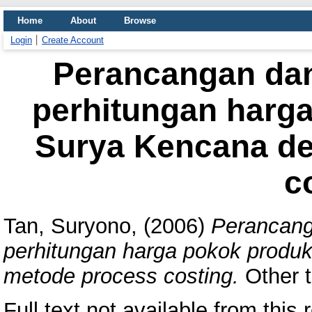
Home
About
Browse
Login
Create Account
Perancangan dan
perhitungan harga
Surya Kencana d
c
Tan, Suryono,
(2006)
Perancang
perhitungan harga pokok produ
metode process costing.
Other t
Full text not available from this r