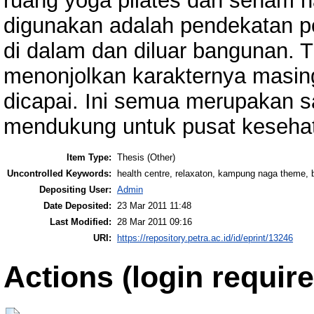
ruang yoga pilates dan senam 
digunakan adalah pendekatan pe
di dalam dan diluar bangunan. 
menonjolkan karakternya masing
dicapai. Ini semua merupakan 
mendukung untuk pusat kesehata
Item Type:
Thesis (Other)
Uncontrolled Keywords:
health centre, relaxaton, kampung naga theme, 
Depositing User:
Admin
Date Deposited:
23 Mar 2011 11:48
Last Modified:
28 Mar 2011 09:16
URI:
https://repository.petra.ac.id/id/eprint/13246
Actions (login require