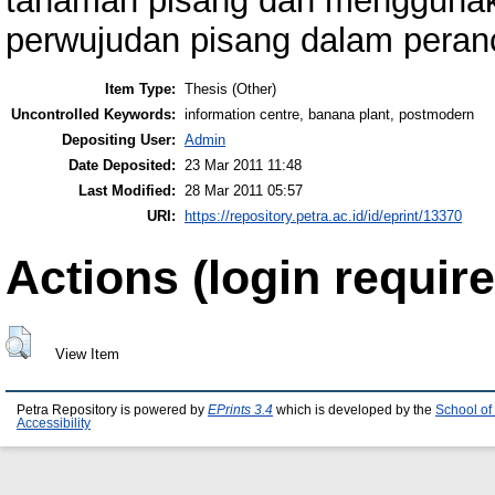
tanaman pisang dan menggunak
perwujudan pisang dalam peran
Item Type:
Thesis (Other)
Uncontrolled Keywords:
information centre, banana plant, postmodern
Depositing User:
Admin
Date Deposited:
23 Mar 2011 11:48
Last Modified:
28 Mar 2011 05:57
URI:
https://repository.petra.ac.id/id/eprint/13370
Actions (login require
View Item
Petra Repository is powered by
EPrints 3.4
which is developed by the
School of
Accessibility