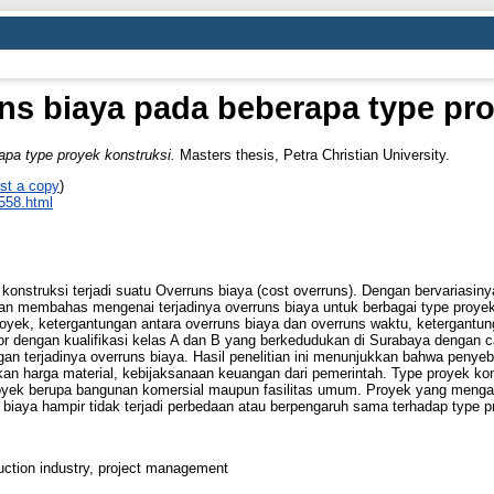
ns biaya pada beberapa type pr
apa type proyek konstruksi.
Masters thesis, Petra Christian University.
st a copy
)
_558.html
onstruksi terjadi suatu Overruns biaya (cost overruns). Dengan bervariasiny
akan membahas mengenai terjadinya overruns biaya untuk berbagai type proyek
royek, ketergantungan antara overruns biaya dan overruns waktu, ketergantu
ktor dengan kualifikasi kelas A dan B yang berkedudukan di Surabaya dengan 
 terjadinya overruns biaya. Hasil penelitian ini menunjukkan bahwa penyeb
kan harga material, kebijaksanaan keuangan dari pemerintah. Type proyek ko
proyek berupa bangunan komersial maupun fasilitas umum. Proyek yang menga
 biaya hampir tidak terjadi perbedaan atau berpengaruh sama terhadap type p
uction industry, project management