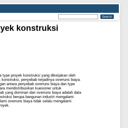
oyek konstruksi
a type proyek konstruksi yang dikerjakan oleh
 konstruksi, penyebab terjadinya overruns biaya.
ngan antara penyebab overruns biaya dan type
cara mendistribusikan kuesioner untuk
ab yang dominan dari overruns biaya adalah data
nstruksi berupa bangunan industri mengalami
lami overruns biaya tidak selalu mengalami
royek.