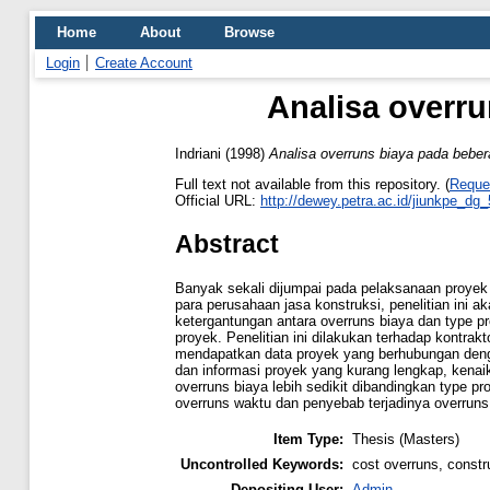
Home
About
Browse
Login
Create Account
Analisa overru
Indriani
(1998)
Analisa overruns biaya pada beber
Full text not available from this repository. (
Reque
Official URL:
http://dewey.petra.ac.id/jiunkpe_dg
Abstract
Banyak sekali dijumpai pada pelaksanaan proyek k
para perusahaan jasa konstruksi, penelitian ini 
ketergantungan antara overruns biaya dan type p
proyek. Penelitian ini dilakukan terhadap kontra
mendapatkan data proyek yang berhubungan dengan
dan informasi proyek yang kurang lengkap, kenai
overruns biaya lebih sedikit dibandingkan type 
overruns waktu dan penyebab terjadinya overruns
Item Type:
Thesis (Masters)
Uncontrolled Keywords:
cost overruns, constr
Depositing User:
Admin