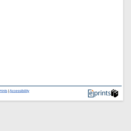
rints
|
Accessibility