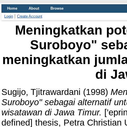
Home
About
Browse
Login
Create Account
Meningkatkan pot
Suroboyo" sebag
meningkatkan juml
di J
Sugijo, Tjitrawardani
(1998)
Men
Suroboyo" sebagai alternatif u
wisatawan di Jawa Timur.
['epri
defined] thesis, Petra Christian 