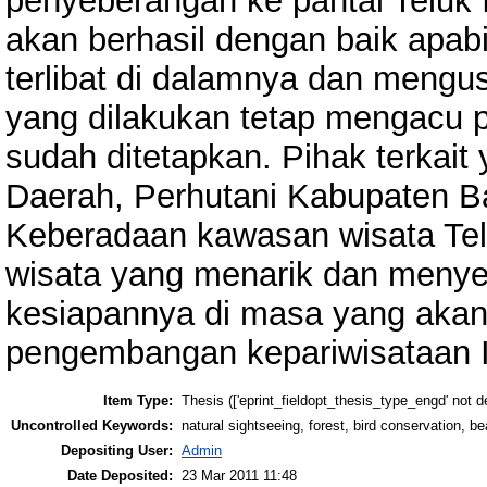
penyeberangan ke pantai Teluk
akan berhasil dengan baik apabi
terlibat di dalamnya dan mengu
yang dilakukan tetap mengacu 
sudah ditetapkan. Pihak terkai
Daerah, Perhutani Kabupaten B
Keberadaan kawasan wisata Tel
wisata yang menarik dan menye
kesiapannya di masa yang aka
pengembangan kepariwisataan I
Item Type:
Thesis (['eprint_fieldopt_thesis_type_engd' not d
Uncontrolled Keywords:
natural sightseeing, forest, bird conservation, be
Depositing User:
Admin
Date Deposited:
23 Mar 2011 11:48