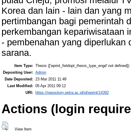
pulau Cheju, promosi melalui TV ,
Korea dan lain - lain dan yang
pertimbangan bagi pemerintah 
perkembangan kepariwisataan 
- pembenahan yang diperlukan d
sarana.
Item Type:
Thesis (['eprint_fieldopt_thesis_type_engd' not defined])
Depositing User:
Admin
Date Deposited:
23 Mar 2011 11:48
Last Modified:
05 Apr 2011 09:12
URI:
https://repository.petra.ac.id/id/eprint/14392
Actions (login require
View Item