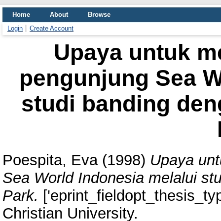
Home
About
Browse
Login
Create Account
Upaya untuk m
pengunjung Sea Wo
studi banding de
Poespita, Eva
(1998)
Upaya unt
Sea World Indonesia melalui s
Park.
['eprint_fieldopt_thesis_ty
Christian University.