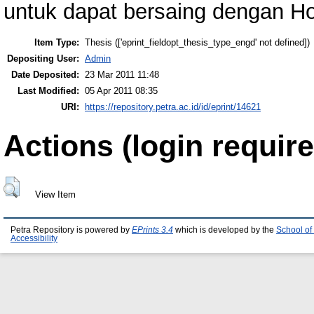
untuk dapat bersaing dengan H
Item Type:
Thesis (['eprint_fieldopt_thesis_type_engd' not defined])
Depositing User:
Admin
Date Deposited:
23 Mar 2011 11:48
Last Modified:
05 Apr 2011 08:35
URI:
https://repository.petra.ac.id/id/eprint/14621
Actions (login require
View Item
Petra Repository is powered by
EPrints 3.4
which is developed by the
School of
Accessibility