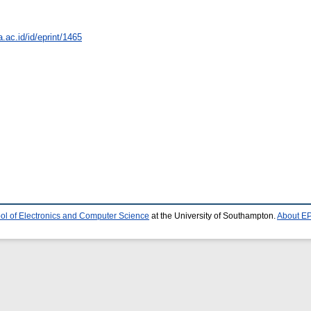
a.ac.id/id/eprint/1465
ol of Electronics and Computer Science
at the University of Southampton.
About EP