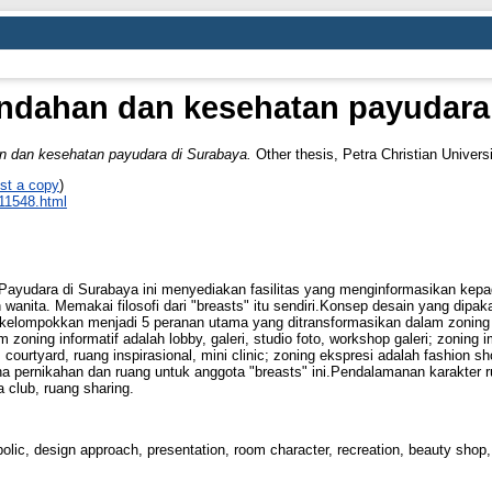
eindahan dan kesehatan payudara
an dan kesehatan payudara di Surabaya.
Other thesis, Petra Christian Universi
st a copy
)
_11548.html
ayudara di Surabaya ini menyediakan fasilitas yang menginformasikan kepa
an wanita. Memakai filosofi dari "breasts" itu sendiri.Konsep desain yang dipa
ikelompokkan menjadi 5 peranan utama yang ditransformasikan dalam zoning zon
 zoning informatif adalah lobby, galeri, studio foto, workshop galeri; zoning i
o, courtyard, ruang inspirasional, mini clinic; zoning ekspresi adalah fashion 
ha pernikahan dan ruang untuk anggota "breasts" ini.Pendalamanan karakter r
 club, ruang sharing.
bolic, design approach, presentation, room character, recreation, beauty sh