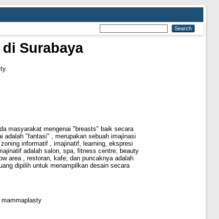
 di Surabaya
ty.
da masyarakat mengenai "breasts" baik secara
kai adalah "fantasi" , merupakan sebuah imajinasi
ing informatif , imajinatif, learning, ekspresi
majinatif adalah salon, spa, fitness centre, beauty
show area , restoran, kafe; dan puncaknya adalah
uang dipilih untuk menampilkan desain secara
op, mammaplasty