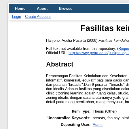
Home
About
Browse
Login
Create Account
Fasilitas k
Harijono, Adelia Puspita
(2008)
Fasilitas keindah
Full text not available from this repository. (
Reque
Official URL:
http://dewey.petra.ac.id/jiunkpe_dg
Abstract
Perancangan Fasiitas Keindahan dan Kesehatan P
informatif, komersial, edukatif bagi para gadis d
dari peranan "breasts".Dari 9 peranan "breasts" d
dan idealis.Adapun fasilitas yang disediakan dalam
clinic ; zoning learning adalah ruang kelas, studi
zoning idealis dengan sarana utamanya yaitu gra
detail pada ruang pernikahan, ruang menyusui, bra
Item Type:
Thesis (Other)
Uncontrolled Keywords:
breasts, fan asy, sim
Depositing User:
Admin