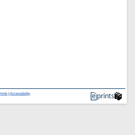
rints
|
Accessibility