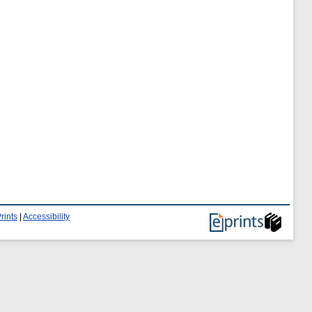
rints
|
Accessibility