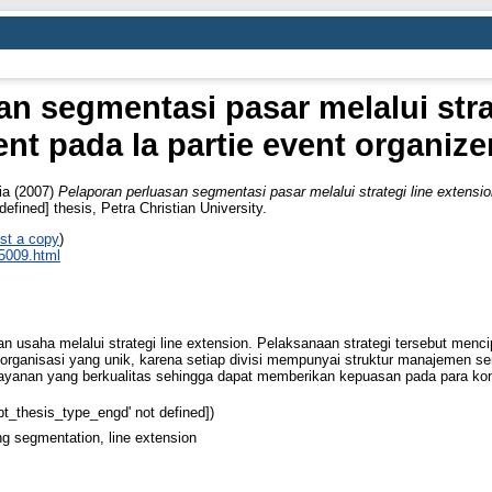
n segmentasi pasar melalui stra
t pada la partie event organize
ia
(2007)
Pelaporan perluasan segmentasi pasar melalui strategi line extensi
defined] thesis, Petra Christian University.
st a copy
)
_5009.html
 usaha melalui strategi line extension. Pelaksanaan strategi tersebut mencip
r organisasi yang unik, karena setiap divisi mempunyai struktur manajemen se
layanan yang berkualitas sehingga dapat memberikan kepuasan pada para k
opt_thesis_type_engd' not defined])
g segmentation, line extension