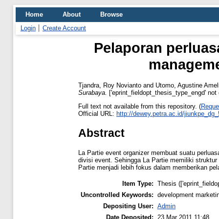
Home
About
Browse
Login
Create Account
Pelaporan perluasa
managemen
Tjandra, Roy Novianto
and
Utomo, Agustine Amel
Surabaya.
['eprint_fieldopt_thesis_type_engd' not 
Full text not available from this repository. (
Reque
Official URL:
http://dewey.petra.ac.id/jiunkpe_dg
Abstract
La Partie event organizer membuat suatu perluasan
divisi event. Sehingga La Partie memiliki struktu
Partie menjadi lebih fokus dalam memberikan pe
Item Type:
Thesis (['eprint_field
Uncontrolled Keywords:
development marketin
Depositing User:
Admin
Date Deposited:
23 Mar 2011 11:48