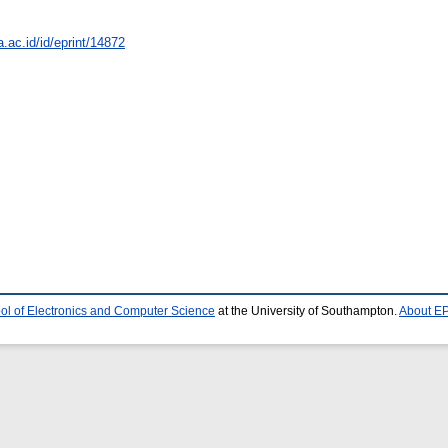
a.ac.id/id/eprint/14872
ol of Electronics and Computer Science
at the University of Southampton.
About EP