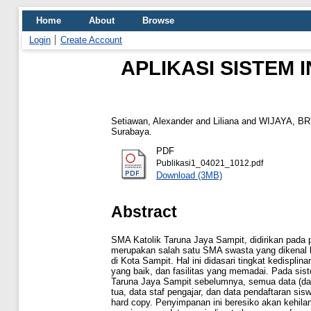
Home
About
Browse
Login
Create Account
APLIKASI SISTEM
Setiawan, Alexander
and
Liliana
and
WIJAYA, B
Surabaya.
PDF
Publikasi1_04021_1012.pdf
Download (3MB)
Abstract
SMA Katolik Taruna Jaya Sampit, didirikan pada 
merupakan salah satu SMA swasta yang dikenal k
di Kota Sampit. Hal ini didasari tingkat kedisplin
yang baik, dan fasilitas yang memadai. Pada sis
Taruna Jaya Sampit sebelumnya, semua data (data
tua, data staf pengajar, dan data pendaftaran si
hard copy. Penyimpanan ini beresiko akan kehila