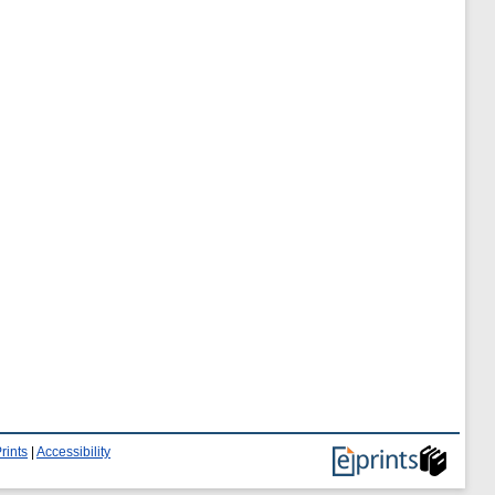
rints
|
Accessibility