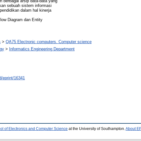
 berbagai arsip data-data yang
kan sebuah sistem informasi
endidikan dalam hal kinerja
low Diagram dan Entity
s
>
QA75 Electronic computers. Computer science
ogy
>
Informatics Engineering Department
id/eprint/16341
ol of Electronics and Computer Science
at the University of Southampton.
About EP