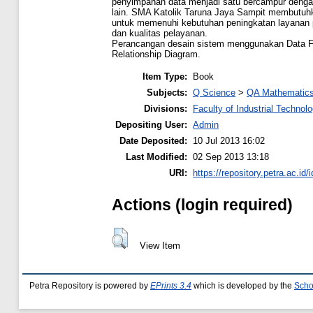
penyimpanan data menjadi satu bercampur dengan
lain. SMA Katolik Taruna Jaya Sampit membutuh
untuk memenuhi kebutuhan peningkatan layanan p
dan kualitas pelayanan.
Perancangan desain sistem menggunakan Data F
Relationship Diagram.
Item Type:
Book
Subjects:
Q Science
>
QA Mathematic
Divisions:
Faculty of Industrial Technol
Depositing User:
Admin
Date Deposited:
10 Jul 2013 16:02
Last Modified:
02 Sep 2013 13:18
URI:
https://repository.petra.ac.id/
Actions (login required)
View Item
Petra Repository is powered by
EPrints 3.4
which is developed by the
Scho