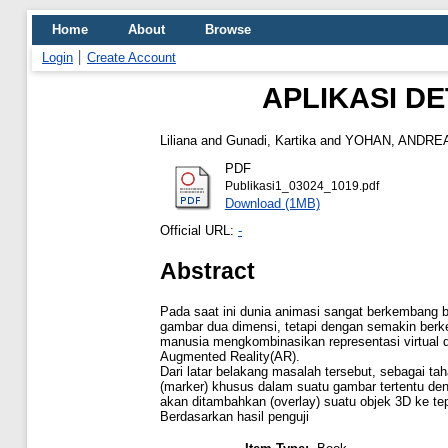
Home
About
Browse
Login
Create Account
APLIKASI D
Liliana
and
Gunadi, Kartika
and
YOHAN, ANDRE
PDF
Publikasi1_03024_1019.pdf
Download (1MB)
Official URL:
-
Abstract
Pada saat ini dunia animasi sangat berkembang 
gambar dua dimensi, tetapi dengan semakin berke
manusia mengkombinasikan representasi virtual d
Augmented Reality(AR).
Dari latar belakang masalah tersebut, sebagai t
(marker) khusus dalam suatu gambar tertentu den
akan ditambahkan (overlay) suatu objek 3D ke tep
Berdasarkan hasil penguji