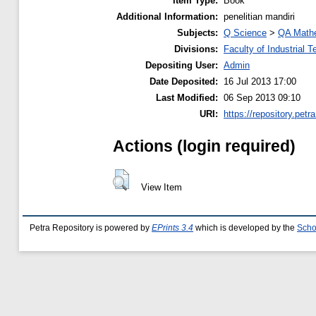
Item Type:
Book
Additional Information:
penelitian mandiri
Subjects:
Q Science
>
QA Math
Divisions:
Faculty of Industrial 
Depositing User:
Admin
Date Deposited:
16 Jul 2013 17:00
Last Modified:
06 Sep 2013 09:10
URI:
https://repository.petra
Actions (login required)
View Item
Petra Repository is powered by
EPrints 3.4
which is developed by the
Scho