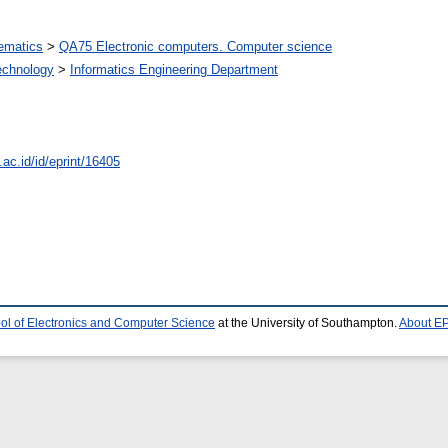
ematics
>
QA75 Electronic computers. Computer science
Technology
>
Informatics Engineering Department
.ac.id/id/eprint/16405
ol of Electronics and Computer Science
at the University of Southampton.
About EP