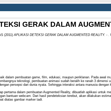
ETEKSI GERAK DALAM AUGMEN
AS
(2011)
APLIKASI DETEKSI GERAK DALAM AUGMENTED REALITY.
- .
baik dalam pembuatan game, film, edukasi, maupun periklanan. Pada awal m
mbangnya teknologi, pembuatan animasi sudah beralih ke ranah 3 dimensi untu
engan persepsi dari dunia nyata. Sehingga interaksi antara manusia dengan 
ahap pertama dalam pembuatan Augmented Reality, dibuatlah aplikasi untuk 
gan bantuan webcam. Dari hasil pendeteksian terebut, akan dilakukan estimas
at diatas gambar marker tadi.