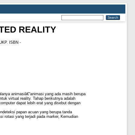
TED REALITY
 UKP. ISBN -
ulanya animasiâ€“animasi yang ada masih berupa
k virtual reality. Tahap berikutnya adalah
komputer dapat lebih erat yang disebut dengan
mendeteksi papan acuan yang berupa tanda
i rotasi yang terjadi pada marker, Kemudian