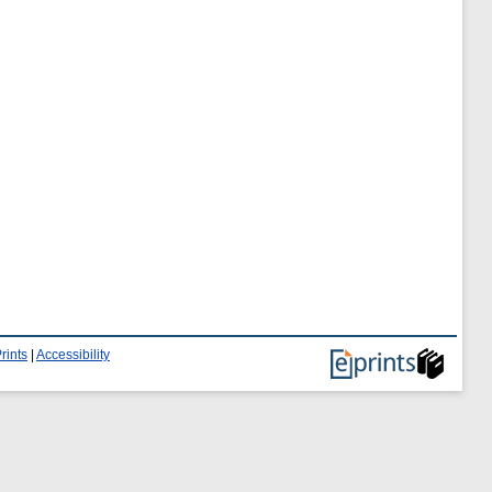
rints
|
Accessibility