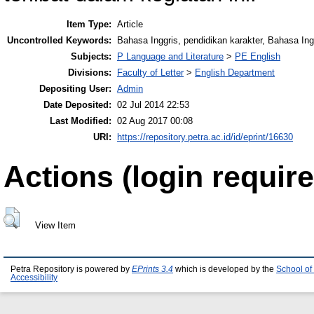
Item Type:
Article
Uncontrolled Keywords:
Bahasa Inggris, pendidikan karakter, Bahasa Ing
Subjects:
P Language and Literature
>
PE English
Divisions:
Faculty of Letter
>
English Department
Depositing User:
Admin
Date Deposited:
02 Jul 2014 22:53
Last Modified:
02 Aug 2017 00:08
URI:
https://repository.petra.ac.id/id/eprint/16630
Actions (login require
View Item
Petra Repository is powered by
EPrints 3.4
which is developed by the
School of
Accessibility