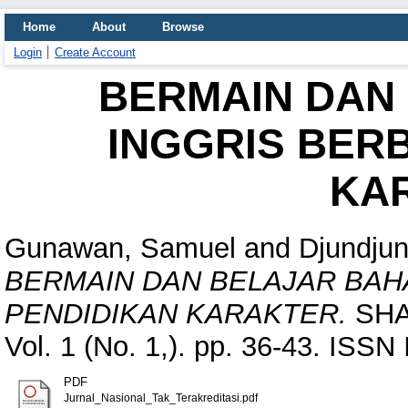
Home
About
Browse
Login
Create Account
BERMAIN DAN
INGGRIS BER
KA
Gunawan, Samuel
and
Djundjun
BERMAIN DAN BELAJAR BAH
PENDIDIKAN KARAKTER.
SHAR
Vol. 1 (No. 1,). pp. 36-43. ISS
PDF
Jurnal_Nasional_Tak_Terakreditasi.pdf