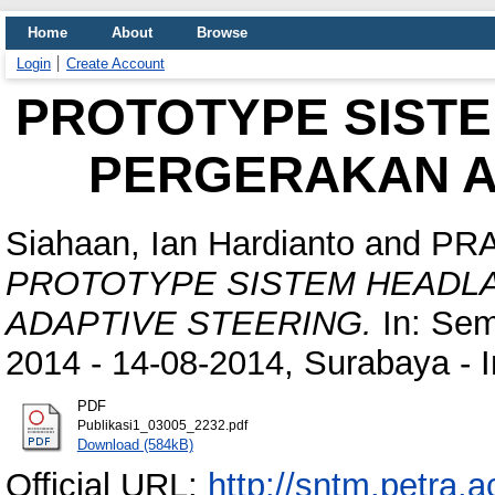
Home
About
Browse
Login
Create Account
PROTOTYPE SIST
PERGERAKAN A
Siahaan, Ian Hardianto
and
PRA
PROTOTYPE SISTEM HEADL
ADAPTIVE STEERING.
In: Sem
2014 - 14-08-2014, Surabaya - 
PDF
Publikasi1_03005_2232.pdf
Download (584kB)
Official URL:
http://sntm.petra.a