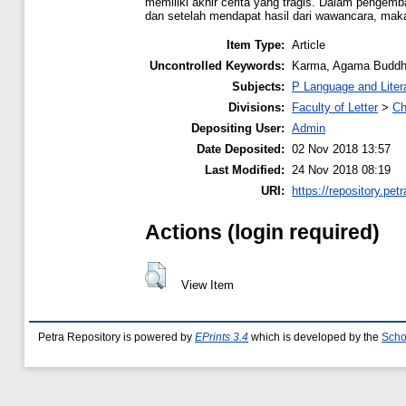
memiliki akhir cerita yang tragis. Dalam pengem
dan setelah mendapat hasil dari wawancara, mak
Item Type:
Article
Uncontrolled Keywords:
Karma, Agama Buddha
Subjects:
P Language and Liter
Divisions:
Faculty of Letter
>
Ch
Depositing User:
Admin
Date Deposited:
02 Nov 2018 13:57
Last Modified:
24 Nov 2018 08:19
URI:
https://repository.petr
Actions (login required)
View Item
Petra Repository is powered by
EPrints 3.4
which is developed by the
Scho