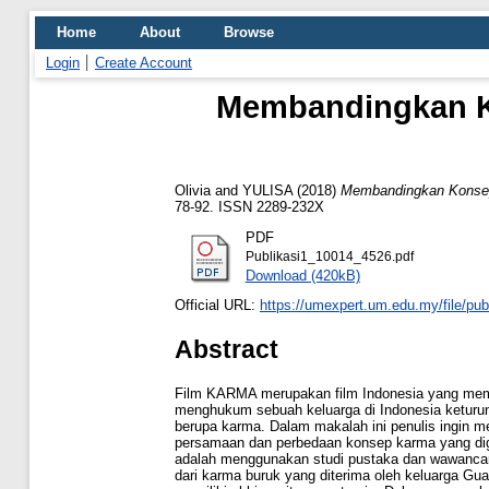
Home
About
Browse
Login
Create Account
Membandingkan K
Olivia
and
YULISA
(2018)
Membandingkan Konse
78-92. ISSN 2289-232X
PDF
Publikasi1_10014_4526.pdf
Download (420kB)
Official URL:
https://umexpert.um.edu.my/file/publ
Abstract
Film KARMA merupakan film Indonesia yang memili
menghukum sebuah keluarga di Indonesia keturu
berupa karma. Dalam makalah ini penulis ingin men
persamaan dan perbedaan konsep karma yang di
adalah menggunakan studi pustaka dan wawancara 
dari karma buruk yang diterima oleh keluarga Gua