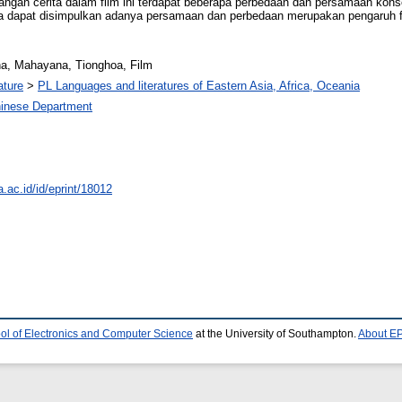
bangan cerita dalam film ini terdapat beberapa perbedaan dan persamaan kon
a dapat disimpulkan adanya persamaan dan perbedaan merupakan pengaruh f
, Mahayana, Tionghoa, Film
ature
>
PL Languages and literatures of Eastern Asia, Africa, Oceania
inese Department
a.ac.id/id/eprint/18012
ol of Electronics and Computer Science
at the University of Southampton.
About EP