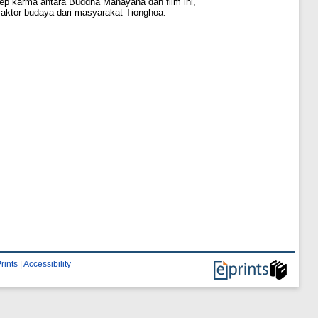
sep karma antara Buddha Mahayana dan film ini,
aktor budaya dari masyarakat Tionghoa.
rints
|
Accessibility