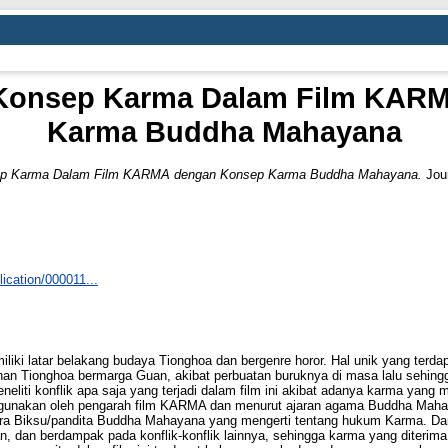
onsep Karma Dalam Film KAR
Karma Buddha Mahayana
p Karma Dalam Film KARMA dengan Konsep Karma Buddha Mahayana.
Jour
ication/000011...
ki latar belakang budaya Tionghoa dan bergenre horor. Hal unik yang terdap
nan Tionghoa bermarga Guan, akibat perbuatan buruknya di masa lalu sehi
eliti konflik apa saja yang terjadi dalam film ini akibat adanya karma yang 
gunakan oleh pengarah film KARMA dan menurut ajaran agama Buddha Mahay
Biksu/pandita Buddha Mahayana yang mengerti tentang hukum Karma. Dari has
n, dan berdampak pada konflik-konflik lainnya, sehingga karma yang diterima