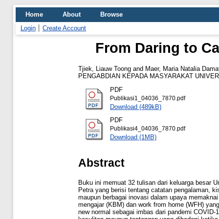
Home
About
Browse
Login
Create Account
From Daring to Ca
Tjiek, Liauw Toong
and
Maer, Maria Natalia Dama
PENGABDIAN KEPADA MASYARAKAT UNIVERSIT
PDF
Publikasi1_04036_7870.pdf
Download (489kB)
PDF
Publikasi4_04036_7870.pdf
Download (1MB)
Abstract
Buku ini memuat 32 tulisan dari keluarga besar Un
Petra yang berisi tentang catatan pengalaman, k
maupun berbagai inovasi dalam upaya memaknai k
mengajar (KBM) dan work from home (WFH) yang
new normal sebagai imbas dari pandemi COVID-