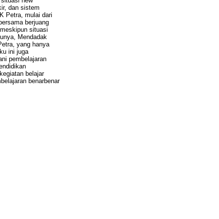
 situasi new
ir, dan sistem
 Petra, mulai dari
bersama berjuang
 meskipun situasi
ulunya, Mendadak
Petra, yang hanya
u ini juga
ni pembelajaran
endidikan
egiatan belajar
mbelajaran benarbenar