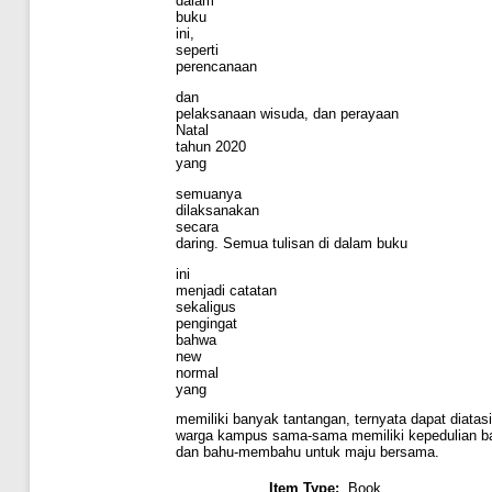
dalam
buku
ini,
seperti
perencanaan
dan
pelaksanaan wisuda, dan perayaan
Natal
tahun 2020
yang
semuanya
dilaksanakan
secara
daring. Semua tulisan di dalam buku
ini
menjadi catatan
sekaligus
pengingat
bahwa
new
normal
yang
memiliki banyak tantangan, ternyata dapat diatas
warga kampus sama-sama memiliki kepedulian ba
dan bahu-membahu untuk maju bersama.
Item Type:
Book