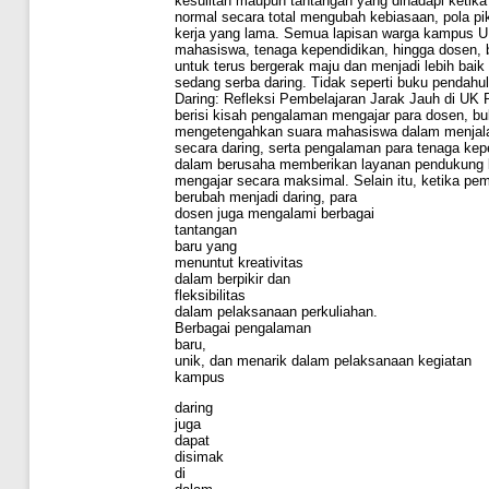
kesulitan maupun tantangan yang dihadapi ketika
normal secara total mengubah kebiasaan, pola pik
kerja yang lama. Semua lapisan warga kampus UK
mahasiswa, tenaga kependidikan, hingga dosen, 
untuk terus bergerak maju dan menjadi lebih baik
sedang serba daring. Tidak seperti buku pendah
Daring: Refleksi Pembelajaran Jarak Jauh di UK 
berisi kisah pengalaman mengajar para dosen, buk
mengetengahkan suara mahasiswa dalam menjala
secara daring, serta pengalaman para tenaga kep
dalam berusaha memberikan layanan pendukung k
mengajar secara maksimal. Selain itu, ketika pe
berubah menjadi daring, para
dosen juga mengalami berbagai
tantangan
baru yang
menuntut kreativitas
dalam berpikir dan
fleksibilitas
dalam pelaksanaan perkuliahan.
Berbagai pengalaman
baru,
unik, dan menarik dalam pelaksanaan kegiatan
kampus
daring
juga
dapat
disimak
di