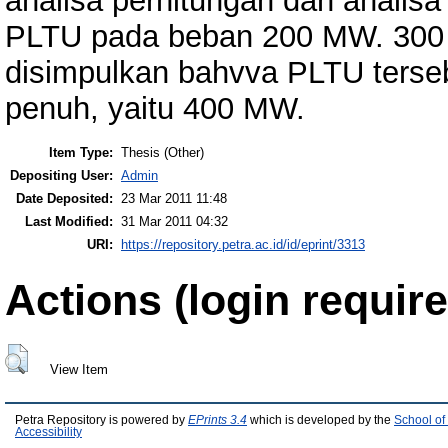
analisa perhitungan dan analisa
PLTU pada beban 200 MW. 30
disimpulkan bahvva PLTU terseb
penuh, yaitu 400 MW.
Item Type:
Thesis (Other)
Depositing User:
Admin
Date Deposited:
23 Mar 2011 11:48
Last Modified:
31 Mar 2011 04:32
URI:
https://repository.petra.ac.id/id/eprint/3313
Actions (login require
View Item
Petra Repository is powered by
EPrints 3.4
which is developed by the
School of
Accessibility