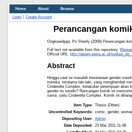
Home
About
Browse
Login
Create Account
Perancangan komik
Ongkowidjaja, Po Shierly
(2009)
Perancangan kom
Full text not available from this repository. (
Reque
Official URL:
http://dewey.petra.ac.id/jiunkpe_dg
Abstract
Hingga saat ini masalah kesetaraan gender masih
mereka, terutama laki-laki, yang menghambat me
Cinderella Complex, ketakutan perempuan akan k
gender itu sendiri? Rancangan komik ini mencer
sama, yaitu Cinderella Complex. Komik ini dih
Item Type:
Thesis (Other)
Uncontrolled Keywords:
comic, gender, woma
Depositing User:
Admin
Date Deposited:
23 Mar 2011 11:48