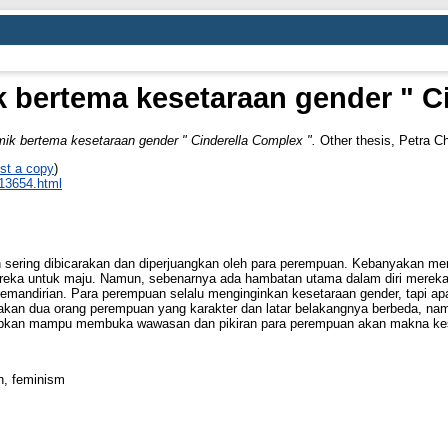
 bertema kesetaraan gender " Ci
ik bertema kesetaraan gender " Cinderella Complex ".
Other thesis, Petra Chr
st a copy
)
_13654.html
 sering dibicarakan dan diperjuangkan oleh para perempuan. Kebanyakan mere
reka untuk maju. Namun, sebenarnya ada hambatan utama dalam diri mereka y
emandirian. Para perempuan selalu menginginkan kesetaraan gender, tapi a
itakan dua orang perempuan yang karakter dan latar belakangnya berbeda,
arapkan mampu membuka wawasan dan pikiran para perempuan akan makna ke
n, feminism