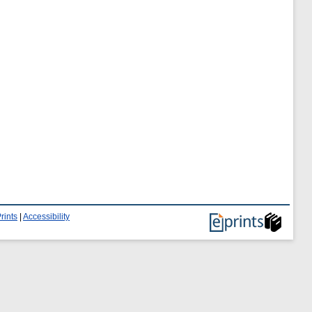
rints
|
Accessibility