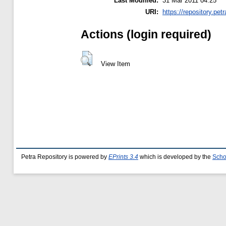
Last Modified:
31 Mar 2011 04:25
URI:
https://repository.petr
Actions (login required)
View Item
Petra Repository is powered by
EPrints 3.4
which is developed by the
Scho