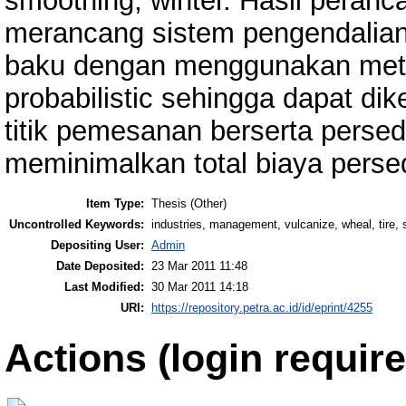
smoothing, winter. Hasil peran
merancang sistem pengendalian
baku dengan menggunakan meto
probabilistic sehingga dapat d
titik pemesanan berserta pers
meminimalkan total biaya perse
Item Type:
Thesis (Other)
Uncontrolled Keywords:
industries, management, vulcanize, wheal, tire, 
Depositing User:
Admin
Date Deposited:
23 Mar 2011 11:48
Last Modified:
30 Mar 2011 14:18
URI:
https://repository.petra.ac.id/id/eprint/4255
Actions (login require