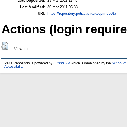
Date Deposited:
23 Mar 2011 11:48
Last Modified:
30 Mar 2011 05:33
URI:
https://repository.petra.ac.id/id/eprint/6917
Actions (login require
View Item
Petra Repository is powered by
EPrints 3.4
which is developed by the
School of
Accessibility