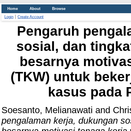
Home
About
Browse
Login
Create Account
Pengaruh pengal
sosial, dan tingk
besarnya motivas
(TKW) untuk beker
kasus pada P
Soesanto, Melianawati
and
Chri
pengalaman kerja, dukungan sos