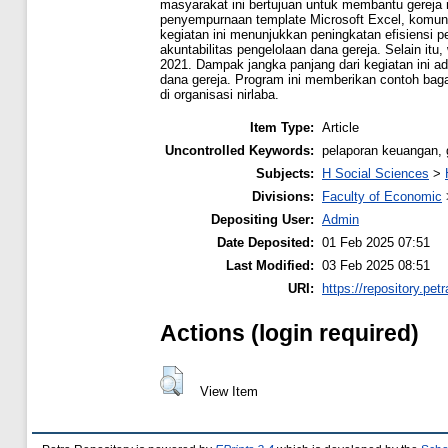
masyarakat ini bertujuan untuk membantu gereja
penyempurnaan template Microsoft Excel, komunika
kegiatan ini menunjukkan peningkatan efisiensi 
akuntabilitas pengelolaan dana gereja. Selain it
2021. Dampak jangka panjang dari kegiatan ini a
dana gereja. Program ini memberikan contoh baga
di organisasi nirlaba.
Item Type:
Article
Uncontrolled Keywords:
pelaporan keuangan, 
Subjects:
H Social Sciences
>
Divisions:
Faculty of Economic
Depositing User:
Admin
Date Deposited:
01 Feb 2025 07:51
Last Modified:
03 Feb 2025 08:51
URI:
https://repository.petr
Actions (login required)
View Item