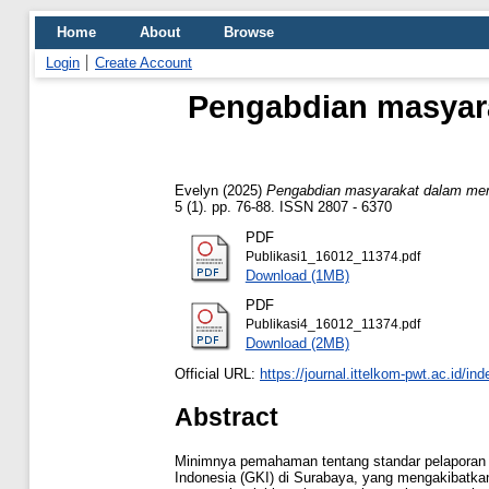
Home
About
Browse
Login
Create Account
Pengabdian masyar
Evelyn
(2025)
Pengabdian masyarakat dalam mem
5 (1). pp. 76-88. ISSN 2807 - 6370
PDF
Publikasi1_16012_11374.pdf
Download (1MB)
PDF
Publikasi4_16012_11374.pdf
Download (2MB)
Official URL:
https://journal.ittelkom-pwt.ac.id/ind
Abstract
Minimnya pemahaman tentang standar pelaporan k
Indonesia (GKI) di Surabaya, yang mengakibatkan