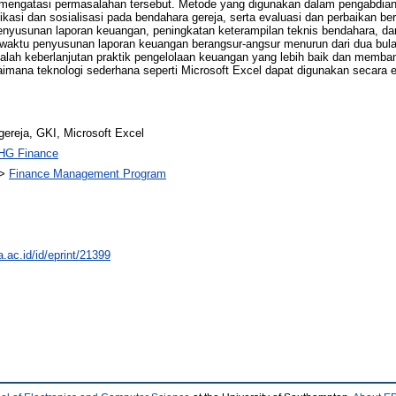
 mengatasi permasalahan tersebut. Metode yang digunakan dalam pengabdian
si dan sosialisasi pada bendahara gereja, serta evaluasi dan perbaikan berk
penyusunan laporan keuangan, peningkatan keterampilan teknis bendahara, da
u, waktu penyusunan laporan keuangan berangsur-angsur menurun dari dua bula
dalah keberlanjutan praktik pengelolaan keuangan yang lebih baik dan memb
imana teknologi sederhana seperti Microsoft Excel dapat digunakan secara e
gereja, GKI, Microsoft Excel
HG Finance
>
Finance Management Program
a.ac.id/id/eprint/21399