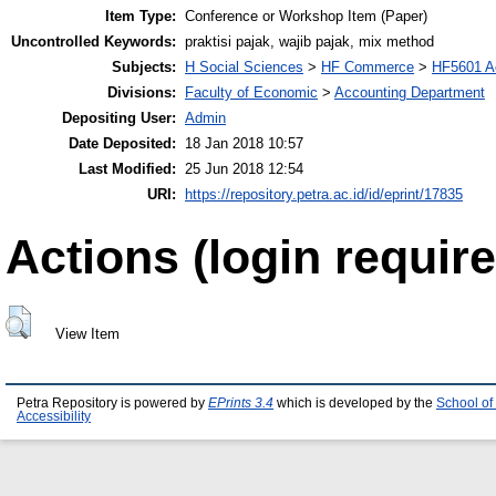
Item Type:
Conference or Workshop Item (Paper)
Uncontrolled Keywords:
praktisi pajak, wajib pajak, mix method
Subjects:
H Social Sciences
>
HF Commerce
>
HF5601 A
Divisions:
Faculty of Economic
>
Accounting Department
Depositing User:
Admin
Date Deposited:
18 Jan 2018 10:57
Last Modified:
25 Jun 2018 12:54
URI:
https://repository.petra.ac.id/id/eprint/17835
Actions (login require
View Item
Petra Repository is powered by
EPrints 3.4
which is developed by the
School of
Accessibility