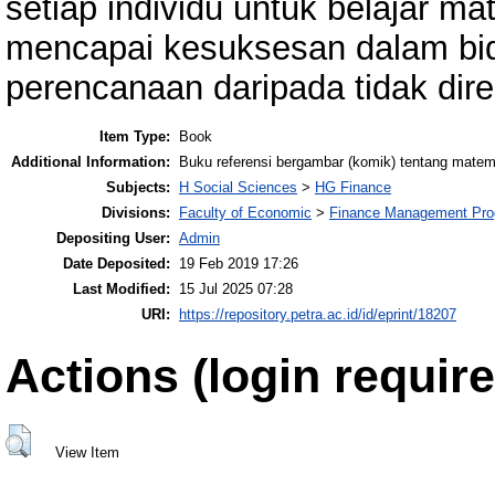
setiap individu untuk belajar m
mencapai kesuksesan dalam bi
perencanaan daripada tidak dir
Item Type:
Book
Additional Information:
Buku referensi bergambar (komik) tentang mate
Subjects:
H Social Sciences
>
HG Finance
Divisions:
Faculty of Economic
>
Finance Management Pr
Depositing User:
Admin
Date Deposited:
19 Feb 2019 17:26
Last Modified:
15 Jul 2025 07:28
URI:
https://repository.petra.ac.id/id/eprint/18207
Actions (login require
View Item