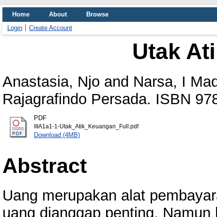
Home
About
Browse
Login
Create Account
Utak At
Anastasia, Njo
and
Narsa, I Ma
Rajagrafindo Persada. ISBN 9
PDF
IIIA1a1-1-Utak_Atik_Keuangan_Full.pdf
Download (4MB)
Abstract
Uang merupakan alat pembayaran
uang dianggap penting. Namun ke