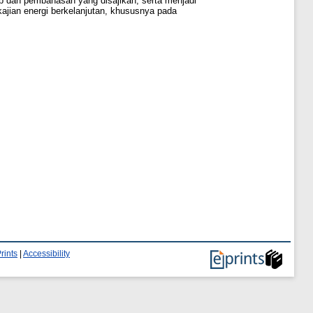
p dan pembahasan yang disajikan, serta menjadi
ajian energi berkelanjutan, khususnya pada
rints
|
Accessibility