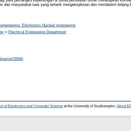
agi para pemangku kepentingan di dunia perhotelan untuk menerapkan konse
is dan masyarakat luas yang tertarik mengeksplorasi dan mendalami bidang k
 engineering. Electronics Nuclear engineering
ogy
>
Electrical Engineering Department
id/eprint/20566
ol of Electronics and Computer Science
at the University of Southampton.
About EP