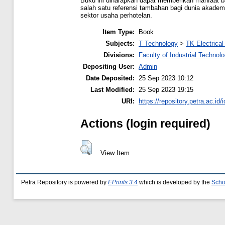
Buku ini diharapkan dapat memberikan manfaat b
salah satu referensi tambahan bagi dunia akadem
sektor usaha perhotelan.
Item Type:
Book
Subjects:
T Technology
>
TK Electrical
Divisions:
Faculty of Industrial Technol
Depositing User:
Admin
Date Deposited:
25 Sep 2023 10:12
Last Modified:
25 Sep 2023 19:15
URI:
https://repository.petra.ac.id/
Actions (login required)
View Item
Petra Repository is powered by
EPrints 3.4
which is developed by the
Scho