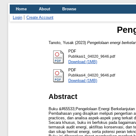
Home
About
Browse
Login
Create Account
Peng
Tanoto, Yusak
(2023)
Pengelolaan energi berkelanj
PDF
Publikasi1_04020_9646.pdf
Download (1MB)
PDF
Publikasi4_04020_9646.pdf
Download (1MB)
Abstract
Buku &#65533;Pengelolaan Energi Berkelanjutan d
Pembahasan yang disajikan meliputi pengertian a
practices, dan analisa aspek-aspek yang terkait d
Secara khusus, buku ini berfokus pada bagaimana
termasuk audit energi, aktifitas konservasi, dan t
dan sikap hemat energi, serta potensi peran tekn