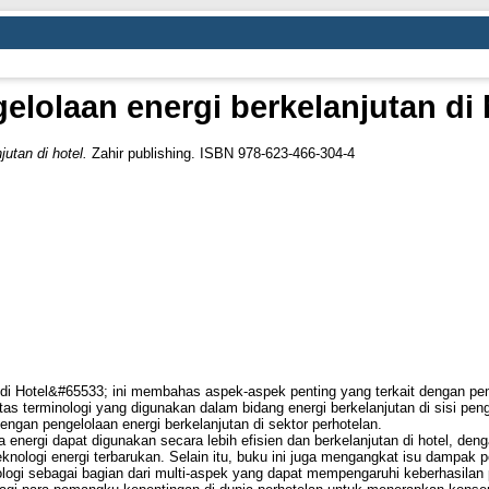
elolaan energi berkelanjutan di 
utan di hotel.
Zahir publishing. ISBN 978-623-466-304-4
i Hotel&#65533; ini membahas aspek-aspek penting yang terkait dengan pema
tas terminologi yang digunakan dalam bidang energi berkelanjutan di sisi pe
engan pengelolaan energi berkelanjutan di sektor perhotelan.
 energi dapat digunakan secara lebih efisien dan berkelanjutan di hotel, d
eknologi energi terbarukan. Selain itu, buku ini juga mengangkat isu dampak po
ologi sebagai bagian dari multi-aspek yang dapat mempengaruhi keberhasilan p