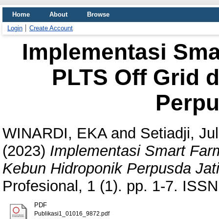
Home
About
Browse
Login
Create Account
Implementasi Sma
PLTS Off Grid 
Perpu
WINARDI, EKA
and
Setiadji, J
(2023)
Implementasi Smart Farm
Kebun Hidroponik Perpusda Jat
Profesional, 1 (1). pp. 1-7. 
PDF
Publikasi1_01016_9872.pdf