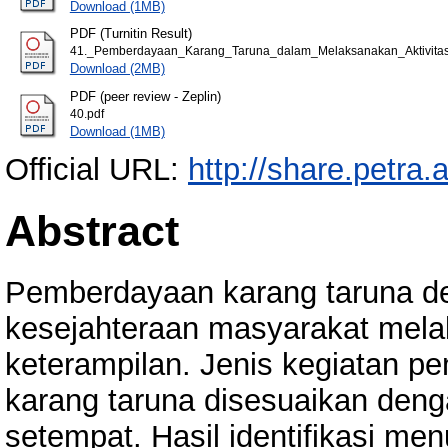
Download (1MB)
PDF (Turnitin Result)
41._Pemberdayaan_Karang_Taruna_dalam_Melaksanakan_Aktivita
Download (2MB)
PDF (peer review - Zeplin)
40.pdf
Download (1MB)
Official URL:
http://share.petra.
Abstract
Pemberdayaan karang taruna d
kesejahteraan masyarakat mela
keterampilan. Jenis kegiatan p
karang taruna disesuaikan denga
setempat. Hasil identifikasi m