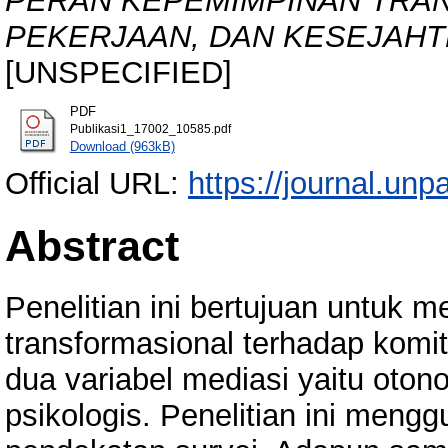
PERAN KEPEMIMPINAN TRA
PEKERJAAN, DAN KESEJAHT
[UNSPECIFIED]
PDF
Publikasi1_17002_10585.pdf
Download (963kB)
Official URL:
https://journal.unpa
Abstract
Penelitian ini bertujuan untuk
transformasional terhadap kom
dua variabel mediasi yaitu oton
psikologis. Penelitian ini meng