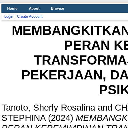
Home
About
Browse
Login
Create Account
MEMBANGKITKAN 
PERAN K
TRANSFORMAS
PEKERJAAN, D
PSI
Tanoto, Sherly Rosalina
and
CH
STEPHINA
(2024)
MEMBANGKI