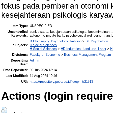
fokus pada pemberian otonomi k
kesejahteraan psikologis karya
Item Type:
UNSPECIFIED
Uncontrolled
bank swasta; kesejahteraan psikologis; kepemimpinan tr
Keywords:
autonomy; private bank; psychological well being; transf
B Philosophy. Psychology. Religion
>
BF Psychology
Subjects:
H Social Sciences
H Social Sciences
>
HD Industries. Land use. Labor
>
H
Divisions:
Faculty of Economic
>
Business Management Program
Depositing
Admin
User:
Date Deposited:
02 Jun 2024 18:14
Last Modified:
14 Aug 2024 10:46
URI:
https://repository.petra.ac.id/id/eprint/21513
Actions (login require